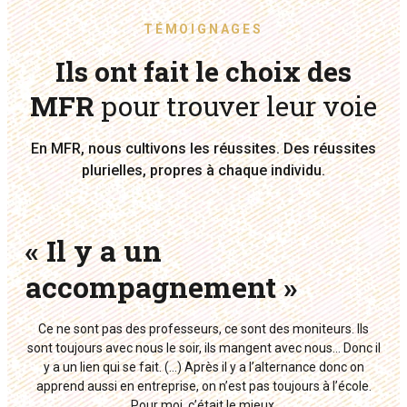
TÉMOIGNAGES
Ils ont fait le choix des
MFR
pour trouver leur voie
En MFR, nous cultivons les réussites. Des réussites
plurielles, propres à chaque individu.
« Il y a un
«
accompagnement »
u
h
Ce ne sont pas des professeurs, ce sont des moniteurs. Ils
c
sont toujours avec nous le soir, ils mangent avec nous… Donc il
y a un lien qui se fait. (…) Après il y a l’alternance donc on
apprend aussi en entreprise, on n’est pas toujours à l’école.
On 
Pour moi, c’était le mieux.