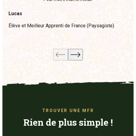
v
J’
Lucas
ten
po
Élève et Meilleur Apprenti de France (Paysagiste)
conn
Yoa
Rec
pas
TROUVER UNE MFR
Rien de plus simple !