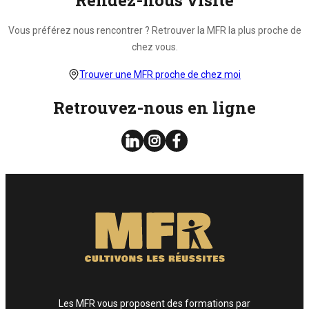
Vous pouvez exercer les droits ci-dessus présentés en contactant notre
délégué à la protection des données à l’adresse dpo@mfr.asso.fr
Vous préférez nous rencontrer ? Retrouver la MFR la plus proche de
chez vous.
Enfin, si vous estimez que vos droits informatiques et libertés ne sont pas
respectés, vous pouvez adresser une réclamation à la CNIL.
Trouver une MFR proche de chez moi
Retrouvez-nous en ligne
Les MFR vous proposent des formations par