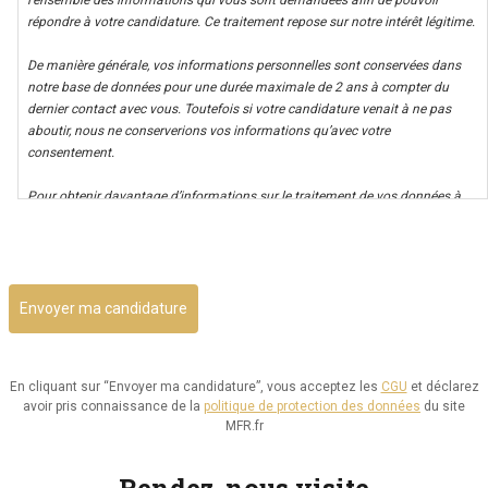
l’ensemble des informations qui vous sont demandées afin de pouvoir
répondre à votre candidature. Ce traitement repose sur notre intérêt légitime.
De manière générale, vos informations personnelles sont conservées dans
notre base de données pour une durée maximale de 2 ans à compter du
dernier contact avec vous. Toutefois si votre candidature venait à ne pas
aboutir, nous ne conserverions vos informations qu’avec votre
consentement.
Pour obtenir davantage d’informations sur le traitement de vos données à
caractère personnel nous vous invitons à consulter notre politique de
CAPTCHA
confidentialité.
Il vous est possible d’avoir un accès à vos données, ainsi que de les rectifier,
ou d’exercer votre droit à la limitation de leur utilisation. Par ailleurs, vous
disposez d’un droit d’opposition à cette utilisation et d’effacement de ces
informations. Il vous est aussi possible d’exercer votre droit à la portabilité
de vos données.
En cliquant sur “Envoyer ma candidature”, vous acceptez les
CGU
et déclarez
avoir pris connaissance de la
politique de protection des données
du site
Vous pouvez consulter le site de la CNIL.fr ou
MFR.fr
https://www.cnil.fr/fr/reglement-europeen-protection-
donnees/chapitre3#Section2 pour plus d’informations sur vos droits.
Rendez-nous visite