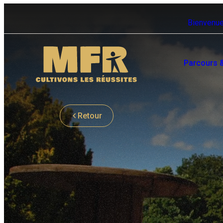
Bienvenue
Parcours 
Retour
Toutes nos offres
Se former en MFR
d'emploi
Vous avez besoin d’un coup de
Envie de venir travailler en MFR
pouce pour trouver votre formatio
? Découvrez nos offres ici.
? C’est par ici.