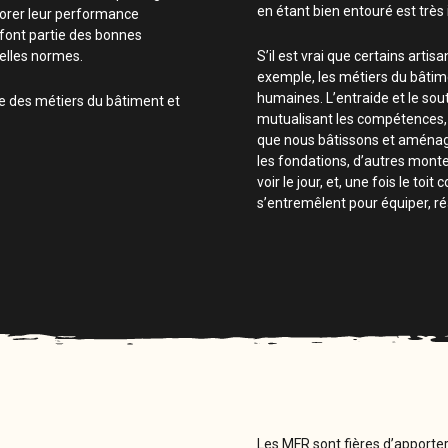
en étant bien entouré est très i
iorer leur performance
 font partie des bonnes
elles normes.
S’il est vrai que certains art
exemple, les métiers du bâtim
humaines. L’entraide et le so
rce des métiers du bâtiment et
mutualisant les compétences, e
que nous bâtissons et aménage
les fondations, d’autres monte
voir le jour, et, une fois le toi
s’entremêlent pour équiper, ré
Les MFR sont fières d’apporter