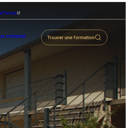
s
Presse
us contacter
Trouver une formation
Secteurs de
Candidature Spontanée
formations
Aucune offre ne correspond à votre
profil ? Nous sommes toujours à la
Découvrez nos secteurs
recherche de talents passionnés.
métiers et plus de 350
qualifications