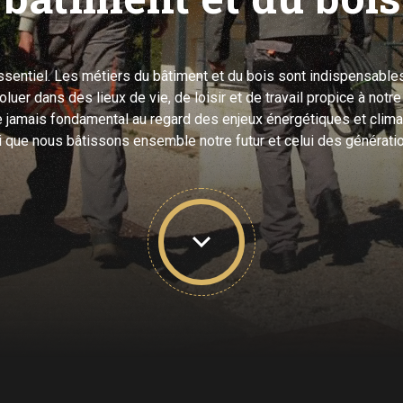
 essentiel. Les métiers du bâtiment et du bois sont indispensables
luer dans des lieux de vie, de loisir et de travail propice à not
que jamais fondamental au regard des enjeux énergétiques et clim
i que nous bâtissons ensemble notre futur et celui des génératio