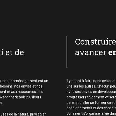
Construire
i et de
avancer
e
ts et leur aménagement est un
Il y a tant à faire dans ces sec
 besoins, nos envies et nos
uns sur les autres. Chacun peu
ment et aux ressources. Les
avec ses envies en développan
avancent depuis plusieurs
progresser rapidement et serei
e.
permet d’aller se former direct
enseignements et des conseil
comment s’organise la vie dans
ses de la nature, privilégier