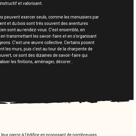
nstructif et valorisant.
isans peuvent exercer seuls, comme les menuisiers par
ent et du bois sont très souvent des aventures
utien sont au rendez-vous. C’est ensemble, en
n transmettant les savoir-faire et en s’organisant
ons. C’est une œuvre collective. Certains posent
nt les murs, puis c’est au tour de la charpente de
t couvert, ce sont des dizaines de savoir-faire qui
aliser les finitions, aménager, décorer…
 leur pierre à l’édifice en proposant de nombreuses