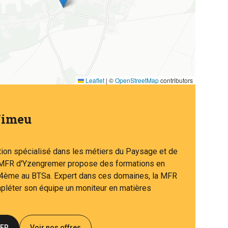
Leaflet
|
©
OpenStreetMap
contributors
Vimeu
tion spécialisé dans les métiers du Paysage et de
la MFR d'Yzengremer propose des formations en
a 4ème au BTSa. Expert dans ces domaines, la MFR
pléter son équipe un moniteur en matières
MFR
Voir nos offres