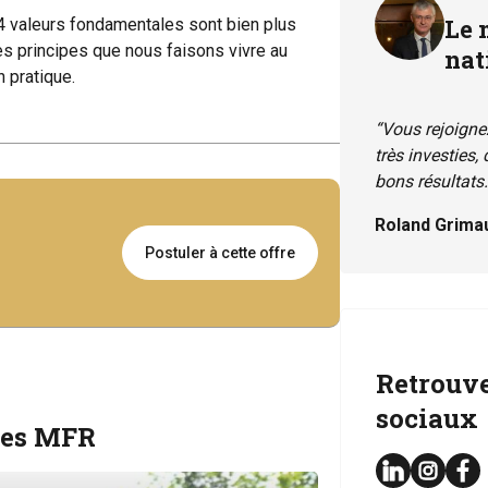
Le 
s 4 valeurs fondamentales sont bien plus
s principes que nous faisons vivre au
nat
 pratique.
“Vous rejoigne
très investies,
bons résultats.
Roland Grimau
Postuler à cette offre
Retrouve
sociaux
 les MFR