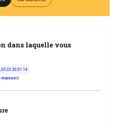
n dans laquelle vous
03.22.30.01.14
la maison
ure