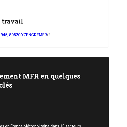
 travail
i 1945, 80520 YZENGREMER
ement MFR en quelques
clés
es en France Métropolitaine dans 18 secteurs