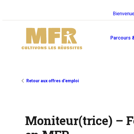
Bienvenue
Parcours 
Toutes nos offres
Se former en MFR
d'emploi
Retour aux offres d’emploi
Vous avez besoin d’un coup de
Envie de venir travailler en MFR
pouce pour trouver votre formatio
? Découvrez nos offres ici.
? C’est par ici.
Moniteur(trice) – F