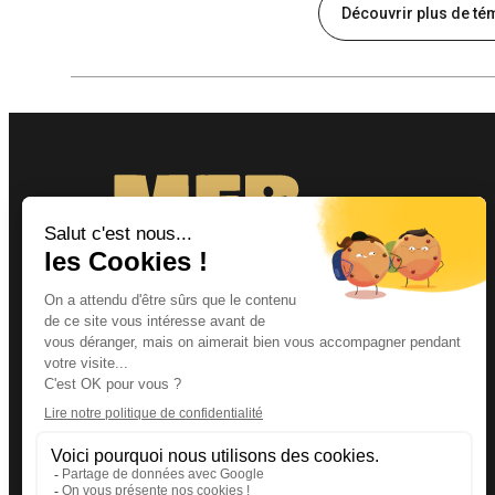
Découvrir plus de t
Les MFR vous proposent des formations par
alternance à partir de la 4ème jusqu’au Bac + 5
dans 18 secteurs d’activités. Les MFR sont des
établissements de formation privés, une
majorité d’entre elles sont sous contrat avec le
ministère de l'Agriculture, de l'Agro-alimentaire
et de la Souveraineté alimentaire, et participent
au rayonnement de l’enseignement agricole en