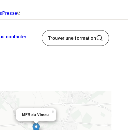
s
Presse
us contacter
Trouver une formation
Secteurs de
Candidature Spontanée
formations
Aucune offre ne correspond à votre
profil ? Nous sommes toujours à la
Découvrez nos secteurs
recherche de talents passionnés.
métiers et plus de 350
qualifications
×
MFR du Vimeu