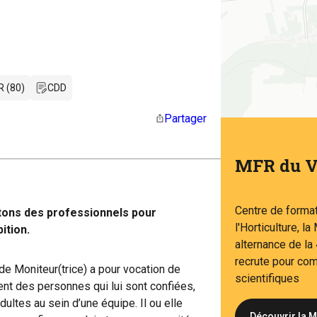
 (80)
CDD
Partager
MFR du 
Centre de forma
tons des professionnels pour
l'Horticulture, 
ition.
alternance de l
recrute pour com
e Moniteur(trice) a pour vocation de
scientifiques
t des personnes qui lui sont confiées,
ultes au sein d’une équipe. Il ou elle
Découvrir la 