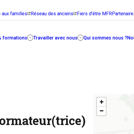
 aux familles
Réseau des anciens
Fiers d’être MFR
Partenaire
& formations
Travailler avec nous
Qui sommes nous ?
No
Rejoindre les MFR
Trouver sa voie
Mener les autres sur le chemin
Notre modèle associatif vous
de la réussite, voilà un beau
n
intrigue ? Venez l’explorer en
métier !
détail avec nous.
+
−
ormateur(trice)