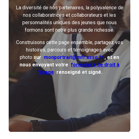
La diversité de nos partenaires, la polyvalence de
nos collaboratrices et collaborateurs et les
personnalités uniques des jeunes que nous
formons sont notre plus grande richesse.
Construisons cette page ensemble, partagez vos
histoires, parcours et témoignages avec
photo
sur
monportrait@mfr.asso.fr
, et en
nous envoyant votre
formulaire de droit à
l’image
renseigné et signé.