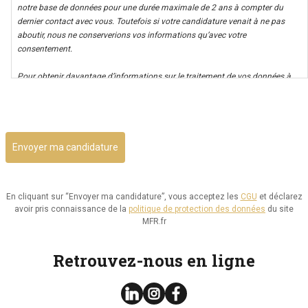
notre base de données pour une durée maximale de 2 ans à compter du
dernier contact avec vous. Toutefois si votre candidature venait à ne pas
aboutir, nous ne conserverions vos informations qu’avec votre
consentement.
Pour obtenir davantage d’informations sur le traitement de vos données à
caractère personnel nous vous invitons à consulter notre politique de
CAPTCHA
confidentialité.
Il vous est possible d’avoir un accès à vos données, ainsi que de les rectifier,
ou d’exercer votre droit à la limitation de leur utilisation. Par ailleurs, vous
disposez d’un droit d’opposition à cette utilisation et d’effacement de ces
informations. Il vous est aussi possible d’exercer votre droit à la portabilité
de vos données.
En cliquant sur “Envoyer ma candidature”, vous acceptez les
CGU
et déclarez
avoir pris connaissance de la
politique de protection des données
du site
Vous pouvez consulter le site de la CNIL.fr ou
MFR.fr
https://www.cnil.fr/fr/reglement-europeen-protection-
donnees/chapitre3#Section2 pour plus d’informations sur vos droits.
Retrouvez-nous en ligne
Vous pouvez exercer les droits ci-dessus présentés en contactant notre
délégué à la protection des données à l’adresse dpo@mfr.asso.fr