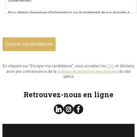
consentement.
Pour obtenir davantage d’informations sur le traitement de vos données à
caractère personnel nous vous invitons à consulter notre politique de
CAPTCHA
confidentialité.
Il vous est possible d’avoir un accès à vos données, ainsi que de les rectifier,
ou d’exercer votre droit à la limitation de leur utilisation. Par ailleurs, vous
disposez d’un droit d’opposition à cette utilisation et d’effacement de ces
informations. Il vous est aussi possible d’exercer votre droit à la portabilité
de vos données.
En cliquant sur “Envoyer ma candidature”, vous acceptez les
CGU
et déclarez
avoir pris connaissance de la
politique de protection des données
du site
Vous pouvez consulter le site de la CNIL.fr ou
MFR.fr
https://www.cnil.fr/fr/reglement-europeen-protection-
donnees/chapitre3#Section2 pour plus d’informations sur vos droits.
Retrouvez-nous en ligne
Vous pouvez exercer les droits ci-dessus présentés en contactant notre
délégué à la protection des données à l’adresse dpo@mfr.asso.fr
Enfin, si vous estimez que vos droits informatiques et libertés ne sont pas
respectés, vous pouvez adresser une réclamation à la CNIL.