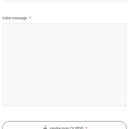
*
Votre message
*
Joindre mon CV (PDF)