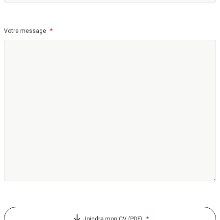
*
Votre message
*
Joindre mon CV (PDF)