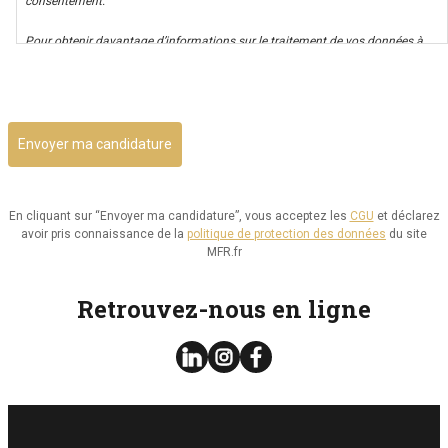
consentement.
Pour obtenir davantage d’informations sur le traitement de vos données à
caractère personnel nous vous invitons à consulter notre politique de
CAPTCHA
confidentialité.
Il vous est possible d’avoir un accès à vos données, ainsi que de les rectifier,
ou d’exercer votre droit à la limitation de leur utilisation. Par ailleurs, vous
disposez d’un droit d’opposition à cette utilisation et d’effacement de ces
informations. Il vous est aussi possible d’exercer votre droit à la portabilité
de vos données.
En cliquant sur “Envoyer ma candidature”, vous acceptez les
CGU
et déclarez
avoir pris connaissance de la
politique de protection des données
du site
Vous pouvez consulter le site de la CNIL.fr ou
MFR.fr
https://www.cnil.fr/fr/reglement-europeen-protection-
donnees/chapitre3#Section2 pour plus d’informations sur vos droits.
Retrouvez-nous en ligne
Vous pouvez exercer les droits ci-dessus présentés en contactant notre
délégué à la protection des données à l’adresse dpo@mfr.asso.fr
Enfin, si vous estimez que vos droits informatiques et libertés ne sont pas
respectés, vous pouvez adresser une réclamation à la CNIL.