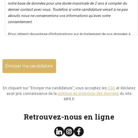
notre base de données pour une durée maximale de 2 ans à compter du
dernier contact avec vous. Toutefois si votre candidature venait à ne pas
aboutir, nous ne conserverions vos informations qu’avec votre
consentement.
Pour obtenir davantage d’informations sur le traitement de vos données à
caractère personnel nous vous invitons à consulter notre politique de
CAPTCHA
confidentialité.
Il vous est possible d’avoir un accès à vos données, ainsi que de les rectifier,
ou d’exercer votre droit à la limitation de leur utilisation. Par ailleurs, vous
disposez d’un droit d’opposition à cette utilisation et d’effacement de ces
informations. Il vous est aussi possible d’exercer votre droit à la portabilité
de vos données.
En cliquant sur “Envoyer ma candidature”, vous acceptez les
CGU
et déclarez
avoir pris connaissance de la
politique de protection des données
du site
Vous pouvez consulter le site de la CNIL.fr ou
MFR.fr
https://www.cnil.fr/fr/reglement-europeen-protection-
donnees/chapitre3#Section2 pour plus d’informations sur vos droits.
Retrouvez-nous en ligne
Vous pouvez exercer les droits ci-dessus présentés en contactant notre
délégué à la protection des données à l’adresse dpo@mfr.asso.fr