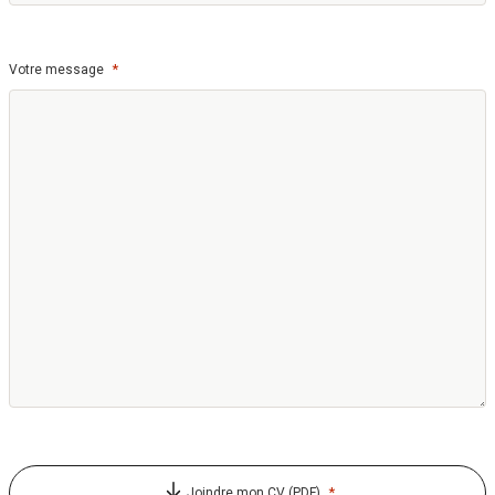
*
Votre message
*
Joindre mon CV (PDF)