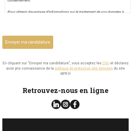
consentement.
Pour obtenir davantage d’informations sur le traitement de vos données à
caractère personnel nous vous invitons à consulter notre politique de
CAPTCHA
confidentialité.
Il vous est possible d’avoir un accès à vos données, ainsi que de les rectifier,
ou d’exercer votre droit à la limitation de leur utilisation. Par ailleurs, vous
disposez d’un droit d’opposition à cette utilisation et d’effacement de ces
informations. Il vous est aussi possible d’exercer votre droit à la portabilité
de vos données.
En cliquant sur “Envoyer ma candidature”, vous acceptez les
CGU
et déclarez
avoir pris connaissance de la
politique de protection des données
du site
Vous pouvez consulter le site de la CNIL.fr ou
MFR.fr
https://www.cnil.fr/fr/reglement-europeen-protection-
donnees/chapitre3#Section2 pour plus d’informations sur vos droits.
Retrouvez-nous en ligne
Vous pouvez exercer les droits ci-dessus présentés en contactant notre
délégué à la protection des données à l’adresse dpo@mfr.asso.fr
Enfin, si vous estimez que vos droits informatiques et libertés ne sont pas
respectés, vous pouvez adresser une réclamation à la CNIL.