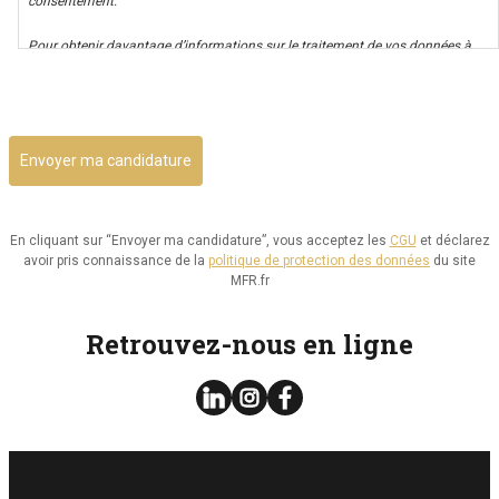
consentement.
Pour obtenir davantage d’informations sur le traitement de vos données à
caractère personnel nous vous invitons à consulter notre politique de
CAPTCHA
confidentialité.
Il vous est possible d’avoir un accès à vos données, ainsi que de les rectifier,
ou d’exercer votre droit à la limitation de leur utilisation. Par ailleurs, vous
disposez d’un droit d’opposition à cette utilisation et d’effacement de ces
informations. Il vous est aussi possible d’exercer votre droit à la portabilité
de vos données.
En cliquant sur “Envoyer ma candidature”, vous acceptez les
CGU
et déclarez
avoir pris connaissance de la
politique de protection des données
du site
Vous pouvez consulter le site de la CNIL.fr ou
MFR.fr
https://www.cnil.fr/fr/reglement-europeen-protection-
donnees/chapitre3#Section2 pour plus d’informations sur vos droits.
Retrouvez-nous en ligne
Vous pouvez exercer les droits ci-dessus présentés en contactant notre
délégué à la protection des données à l’adresse dpo@mfr.asso.fr
Enfin, si vous estimez que vos droits informatiques et libertés ne sont pas
respectés, vous pouvez adresser une réclamation à la CNIL.