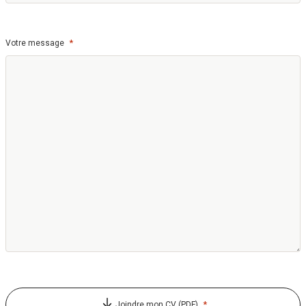
*
Votre message
*
Joindre mon CV (PDF)