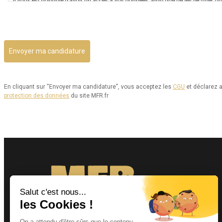
Il vous est possible d’avoir un accès à vos données, ainsi que de les rectifier, ou 
utilisation. Par ailleurs, vous disposez d’un droit d’opposition à cette utilisati
CAPTCHA
est aussi possible d’exercer votre droit à la portabilité de vos données.
Vous pouvez consulter le site de la CNIL.fr ou https://www.cnil.fr/fr/reglement
donnees/chapitre3#Section2 pour plus d’informations sur vos droits.
Vous pouvez exercer les droits ci-dessus présentés en contactant notre délégué
dpo@mfr.asso.fr
En cliquant sur “Envoyer ma candidature”, vous acceptez les
CGU
et déclarez a
protection des données
du site MFR.fr
Enfin, si vous estimez que vos droits informatiques et libertés ne sont pas re
la CNIL.