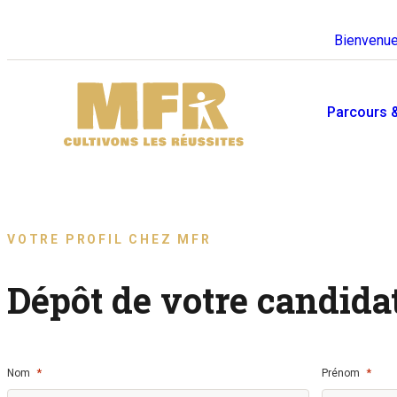
Bienvenue
Parcours 
Toutes nos offres
Se former en MFR
d'emploi
VOTRE PROFIL CHEZ MFR
Vous avez besoin d’un coup de
Envie de venir travailler en MFR
pouce pour trouver votre formatio
? Découvrez nos offres ici.
Dépôt de votre candida
? C’est par ici.
*
*
Nom
Prénom