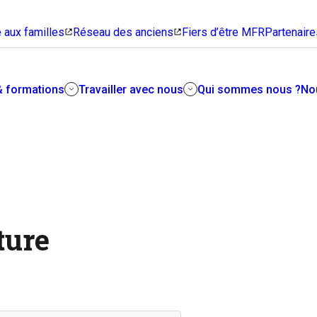
 aux familles
Réseau des anciens
Fiers d’être MFR
Partenaire
& formations
Travailler avec nous
Qui sommes nous ?
No
Rejoindre les MFR
Trouver sa voie
Mener les autres sur le chemin
Notre modèle associatif vous
de la réussite, voilà un beau
n
intrigue ? Venez l’explorer en
métier !
ture
détail avec nous.