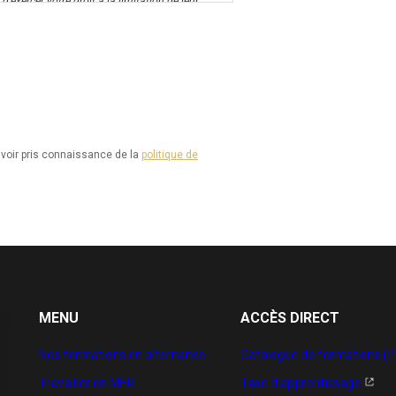
d’exercer votre droit à la limitation de leur
on et d’effacement de ces informations. Il vous
-europeen-protection-
 à la protection des données à l’adresse
voir pris connaissance de la
politique de
spectés, vous pouvez adresser une réclamation à
MENU
ACCÈS DIRECT
Nos formations en alternance
Catalogue de formations (P
Travailler en MFR
Taxe d'apprentissage