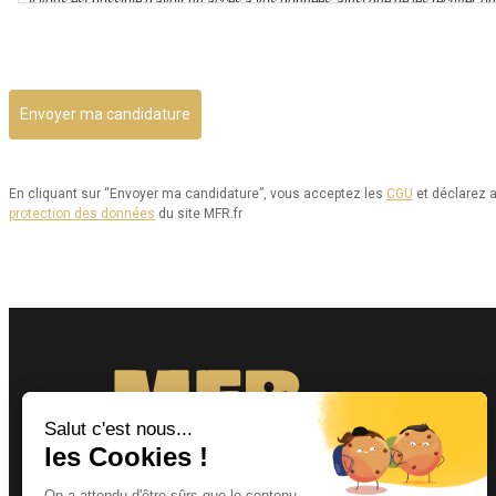
Il vous est possible d’avoir un accès à vos données, ainsi que de les rectifier, ou 
utilisation. Par ailleurs, vous disposez d’un droit d’opposition à cette utilisati
CAPTCHA
est aussi possible d’exercer votre droit à la portabilité de vos données.
Vous pouvez consulter le site de la CNIL.fr ou https://www.cnil.fr/fr/reglement
donnees/chapitre3#Section2 pour plus d’informations sur vos droits.
Vous pouvez exercer les droits ci-dessus présentés en contactant notre délégué
dpo@mfr.asso.fr
En cliquant sur “Envoyer ma candidature”, vous acceptez les
CGU
et déclarez a
protection des données
du site MFR.fr
Enfin, si vous estimez que vos droits informatiques et libertés ne sont pas re
la CNIL.