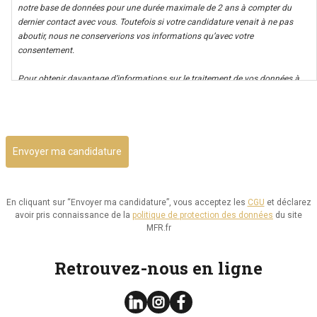
notre base de données pour une durée maximale de 2 ans à compter du
dernier contact avec vous. Toutefois si votre candidature venait à ne pas
aboutir, nous ne conserverions vos informations qu’avec votre
consentement.
Pour obtenir davantage d’informations sur le traitement de vos données à
caractère personnel nous vous invitons à consulter notre politique de
CAPTCHA
confidentialité.
Il vous est possible d’avoir un accès à vos données, ainsi que de les rectifier,
ou d’exercer votre droit à la limitation de leur utilisation. Par ailleurs, vous
disposez d’un droit d’opposition à cette utilisation et d’effacement de ces
informations. Il vous est aussi possible d’exercer votre droit à la portabilité
de vos données.
En cliquant sur “Envoyer ma candidature”, vous acceptez les
CGU
et déclarez
avoir pris connaissance de la
politique de protection des données
du site
Vous pouvez consulter le site de la CNIL.fr ou
MFR.fr
https://www.cnil.fr/fr/reglement-europeen-protection-
donnees/chapitre3#Section2 pour plus d’informations sur vos droits.
Retrouvez-nous en ligne
Vous pouvez exercer les droits ci-dessus présentés en contactant notre
délégué à la protection des données à l’adresse dpo@mfr.asso.fr