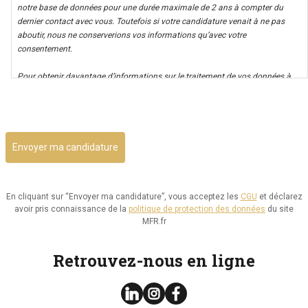
notre base de données pour une durée maximale de 2 ans à compter du
dernier contact avec vous. Toutefois si votre candidature venait à ne pas
aboutir, nous ne conserverions vos informations qu’avec votre
consentement.
Pour obtenir davantage d’informations sur le traitement de vos données à
caractère personnel nous vous invitons à consulter notre politique de
CAPTCHA
confidentialité.
Il vous est possible d’avoir un accès à vos données, ainsi que de les rectifier,
ou d’exercer votre droit à la limitation de leur utilisation. Par ailleurs, vous
disposez d’un droit d’opposition à cette utilisation et d’effacement de ces
informations. Il vous est aussi possible d’exercer votre droit à la portabilité
de vos données.
En cliquant sur “Envoyer ma candidature”, vous acceptez les
CGU
et déclarez
avoir pris connaissance de la
politique de protection des données
du site
Vous pouvez consulter le site de la CNIL.fr ou
MFR.fr
https://www.cnil.fr/fr/reglement-europeen-protection-
donnees/chapitre3#Section2 pour plus d’informations sur vos droits.
Retrouvez-nous en ligne
Vous pouvez exercer les droits ci-dessus présentés en contactant notre
délégué à la protection des données à l’adresse dpo@mfr.asso.fr