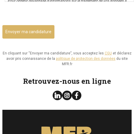
Pour obtenir davantage d’informations sur le traitement de vos données à
caractère personnel nous vous invitons à consulter notre politique de
CAPTCHA
confidentialité.
Il vous est possible d’avoir un accès à vos données, ainsi que de les rectifier,
ou d’exercer votre droit à la limitation de leur utilisation. Par ailleurs, vous
disposez d’un droit d’opposition à cette utilisation et d’effacement de ces
informations. Il vous est aussi possible d’exercer votre droit à la portabilité
de vos données.
En cliquant sur “Envoyer ma candidature”, vous acceptez les
CGU
et déclarez
avoir pris connaissance de la
politique de protection des données
du site
Vous pouvez consulter le site de la CNIL.fr ou
MFR.fr
https://www.cnil.fr/fr/reglement-europeen-protection-
donnees/chapitre3#Section2 pour plus d’informations sur vos droits.
Retrouvez-nous en ligne
Vous pouvez exercer les droits ci-dessus présentés en contactant notre
délégué à la protection des données à l’adresse dpo@mfr.asso.fr
Enfin, si vous estimez que vos droits informatiques et libertés ne sont pas
respectés, vous pouvez adresser une réclamation à la CNIL.