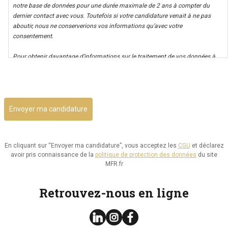
notre base de données pour une durée maximale de 2 ans à compter du
dernier contact avec vous. Toutefois si votre candidature venait à ne pas
aboutir, nous ne conserverions vos informations qu’avec votre
consentement.
Pour obtenir davantage d’informations sur le traitement de vos données à
caractère personnel nous vous invitons à consulter notre politique de
CAPTCHA
confidentialité.
Il vous est possible d’avoir un accès à vos données, ainsi que de les rectifier,
ou d’exercer votre droit à la limitation de leur utilisation. Par ailleurs, vous
disposez d’un droit d’opposition à cette utilisation et d’effacement de ces
informations. Il vous est aussi possible d’exercer votre droit à la portabilité
de vos données.
En cliquant sur “Envoyer ma candidature”, vous acceptez les
CGU
et déclarez
avoir pris connaissance de la
politique de protection des données
du site
Vous pouvez consulter le site de la CNIL.fr ou
MFR.fr
https://www.cnil.fr/fr/reglement-europeen-protection-
donnees/chapitre3#Section2 pour plus d’informations sur vos droits.
Retrouvez-nous en ligne
Vous pouvez exercer les droits ci-dessus présentés en contactant notre
délégué à la protection des données à l’adresse dpo@mfr.asso.fr