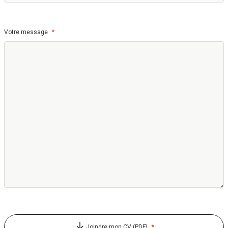
*
Votre message
*
Joindre mon CV (PDF)