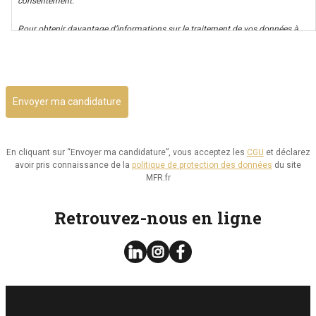
consentement.
Pour obtenir davantage d’informations sur le traitement de vos données à
caractère personnel nous vous invitons à consulter notre politique de
CAPTCHA
confidentialité.
Il vous est possible d’avoir un accès à vos données, ainsi que de les rectifier,
ou d’exercer votre droit à la limitation de leur utilisation. Par ailleurs, vous
disposez d’un droit d’opposition à cette utilisation et d’effacement de ces
informations. Il vous est aussi possible d’exercer votre droit à la portabilité
de vos données.
En cliquant sur “Envoyer ma candidature”, vous acceptez les
CGU
et déclarez
avoir pris connaissance de la
politique de protection des données
du site
Vous pouvez consulter le site de la CNIL.fr ou
MFR.fr
https://www.cnil.fr/fr/reglement-europeen-protection-
donnees/chapitre3#Section2 pour plus d’informations sur vos droits.
Retrouvez-nous en ligne
Vous pouvez exercer les droits ci-dessus présentés en contactant notre
délégué à la protection des données à l’adresse dpo@mfr.asso.fr
Enfin, si vous estimez que vos droits informatiques et libertés ne sont pas
respectés, vous pouvez adresser une réclamation à la CNIL.