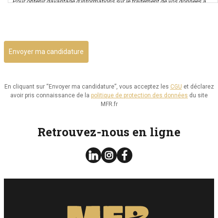
Pour obtenir davantage d’informations sur le traitement de vos données à
caractère personnel nous vous invitons à consulter notre politique de
CAPTCHA
confidentialité.
Il vous est possible d’avoir un accès à vos données, ainsi que de les rectifier,
ou d’exercer votre droit à la limitation de leur utilisation. Par ailleurs, vous
disposez d’un droit d’opposition à cette utilisation et d’effacement de ces
informations. Il vous est aussi possible d’exercer votre droit à la portabilité
de vos données.
En cliquant sur “Envoyer ma candidature”, vous acceptez les
CGU
et déclarez
avoir pris connaissance de la
politique de protection des données
du site
Vous pouvez consulter le site de la CNIL.fr ou
MFR.fr
https://www.cnil.fr/fr/reglement-europeen-protection-
donnees/chapitre3#Section2 pour plus d’informations sur vos droits.
Retrouvez-nous en ligne
Vous pouvez exercer les droits ci-dessus présentés en contactant notre
délégué à la protection des données à l’adresse dpo@mfr.asso.fr
Enfin, si vous estimez que vos droits informatiques et libertés ne sont pas
respectés, vous pouvez adresser une réclamation à la CNIL.