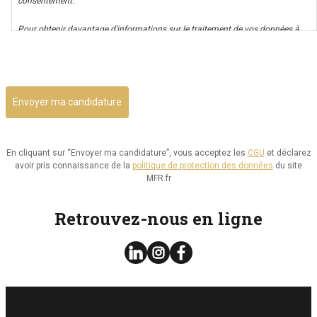
consentement.
Pour obtenir davantage d’informations sur le traitement de vos données à
caractère personnel nous vous invitons à consulter notre politique de
CAPTCHA
confidentialité.
Il vous est possible d’avoir un accès à vos données, ainsi que de les rectifier,
ou d’exercer votre droit à la limitation de leur utilisation. Par ailleurs, vous
disposez d’un droit d’opposition à cette utilisation et d’effacement de ces
informations. Il vous est aussi possible d’exercer votre droit à la portabilité
de vos données.
En cliquant sur “Envoyer ma candidature”, vous acceptez les
CGU
et déclarez
avoir pris connaissance de la
politique de protection des données
du site
Vous pouvez consulter le site de la CNIL.fr ou
MFR.fr
https://www.cnil.fr/fr/reglement-europeen-protection-
donnees/chapitre3#Section2 pour plus d’informations sur vos droits.
Retrouvez-nous en ligne
Vous pouvez exercer les droits ci-dessus présentés en contactant notre
délégué à la protection des données à l’adresse dpo@mfr.asso.fr
Enfin, si vous estimez que vos droits informatiques et libertés ne sont pas
respectés, vous pouvez adresser une réclamation à la CNIL.