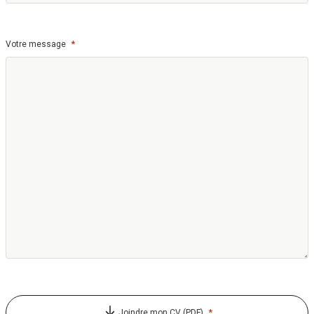
*
Votre message
*
Joindre mon CV (PDF)