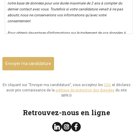
notre base de données pour une durée maximale de 2 ans à compter du
dernier contact avec vous. Toutefois si votre candidature venait à ne pas
aboutir, nous ne conserverions vos informations qu’avec votre
consentement.
Pour obtenir davantage d’informations sur le traitement de vos données à
caractère personnel nous vous invitons à consulter notre politique de
CAPTCHA
confidentialité.
Il vous est possible d’avoir un accès à vos données, ainsi que de les rectifier,
ou d’exercer votre droit à la limitation de leur utilisation. Par ailleurs, vous
disposez d’un droit d’opposition à cette utilisation et d’effacement de ces
informations. Il vous est aussi possible d’exercer votre droit à la portabilité
de vos données.
En cliquant sur “Envoyer ma candidature”, vous acceptez les
CGU
et déclarez
avoir pris connaissance de la
politique de protection des données
du site
Vous pouvez consulter le site de la CNIL.fr ou
MFR.fr
https://www.cnil.fr/fr/reglement-europeen-protection-
donnees/chapitre3#Section2 pour plus d’informations sur vos droits.
Retrouvez-nous en ligne
Vous pouvez exercer les droits ci-dessus présentés en contactant notre
délégué à la protection des données à l’adresse dpo@mfr.asso.fr