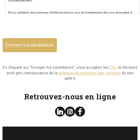
consentement.
Pour obtenir davantage d’informations sur le traitement de vos données à
caractère personnel nous vous invitons à consulter notre politique de
CAPTCHA
confidentialité.
Il vous est possible d’avoir un accès à vos données, ainsi que de les rectifier,
ou d’exercer votre droit à la limitation de leur utilisation. Par ailleurs, vous
disposez d’un droit d’opposition à cette utilisation et d’effacement de ces
informations. Il vous est aussi possible d’exercer votre droit à la portabilité
de vos données.
En cliquant sur “Envoyer ma candidature”, vous acceptez les
CGU
et déclarez
avoir pris connaissance de la
politique de protection des données
du site
Vous pouvez consulter le site de la CNIL.fr ou
MFR.fr
https://www.cnil.fr/fr/reglement-europeen-protection-
donnees/chapitre3#Section2 pour plus d’informations sur vos droits.
Retrouvez-nous en ligne
Vous pouvez exercer les droits ci-dessus présentés en contactant notre
délégué à la protection des données à l’adresse dpo@mfr.asso.fr
Enfin, si vous estimez que vos droits informatiques et libertés ne sont pas
respectés, vous pouvez adresser une réclamation à la CNIL.