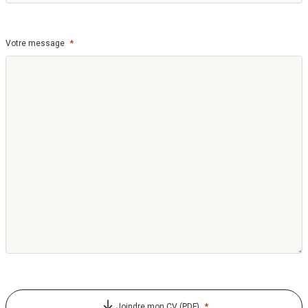
*
Votre message
*
Joindre mon CV (PDF)