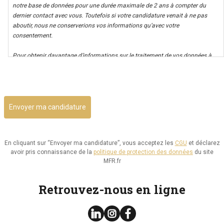
notre base de données pour une durée maximale de 2 ans à compter du
dernier contact avec vous. Toutefois si votre candidature venait à ne pas
aboutir, nous ne conserverions vos informations qu’avec votre
consentement.
Pour obtenir davantage d’informations sur le traitement de vos données à
caractère personnel nous vous invitons à consulter notre politique de
CAPTCHA
confidentialité.
Il vous est possible d’avoir un accès à vos données, ainsi que de les rectifier,
ou d’exercer votre droit à la limitation de leur utilisation. Par ailleurs, vous
disposez d’un droit d’opposition à cette utilisation et d’effacement de ces
informations. Il vous est aussi possible d’exercer votre droit à la portabilité
de vos données.
En cliquant sur “Envoyer ma candidature”, vous acceptez les
CGU
et déclarez
avoir pris connaissance de la
politique de protection des données
du site
Vous pouvez consulter le site de la CNIL.fr ou
MFR.fr
https://www.cnil.fr/fr/reglement-europeen-protection-
donnees/chapitre3#Section2 pour plus d’informations sur vos droits.
Retrouvez-nous en ligne
Vous pouvez exercer les droits ci-dessus présentés en contactant notre
délégué à la protection des données à l’adresse dpo@mfr.asso.fr