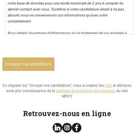
notre base de données pour une durée maximale de 2 ans à compter du
dernier contact avec vous. Toutefois si votre candidature venait à ne pas
aboutir, nous ne conserverions vos informations qu’avec votre
consentement.
Pour obtenir davantage d’informations sur le traitement de vos données à
caractère personnel nous vous invitons à consulter notre politique de
CAPTCHA
confidentialité.
Il vous est possible d’avoir un accès à vos données, ainsi que de les rectifier,
ou d’exercer votre droit à la limitation de leur utilisation. Par ailleurs, vous
disposez d’un droit d’opposition à cette utilisation et d’effacement de ces
informations. Il vous est aussi possible d’exercer votre droit à la portabilité
de vos données.
En cliquant sur “Envoyer ma candidature”, vous acceptez les
CGU
et déclarez
avoir pris connaissance de la
politique de protection des données
du site
Vous pouvez consulter le site de la CNIL.fr ou
MFR.fr
https://www.cnil.fr/fr/reglement-europeen-protection-
donnees/chapitre3#Section2 pour plus d’informations sur vos droits.
Retrouvez-nous en ligne
Vous pouvez exercer les droits ci-dessus présentés en contactant notre
délégué à la protection des données à l’adresse dpo@mfr.asso.fr