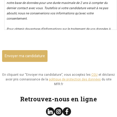
notre base de données pour une durée maximale de 2 ans à compter du
dernier contact avec vous. Toutefois si votre candidature venait à ne pas
aboutir, nous ne conserverions vos informations qu’avec votre
consentement.
Pour obtenir davantage d’informations sur le traitement de vos données à
caractère personnel nous vous invitons à consulter notre politique de
CAPTCHA
confidentialité.
Il vous est possible d’avoir un accès à vos données, ainsi que de les rectifier,
ou d’exercer votre droit à la limitation de leur utilisation. Par ailleurs, vous
disposez d’un droit d’opposition à cette utilisation et d’effacement de ces
informations. Il vous est aussi possible d’exercer votre droit à la portabilité
de vos données.
En cliquant sur “Envoyer ma candidature”, vous acceptez les
CGU
et déclarez
avoir pris connaissance de la
politique de protection des données
du site
Vous pouvez consulter le site de la CNIL.fr ou
MFR.fr
https://www.cnil.fr/fr/reglement-europeen-protection-
donnees/chapitre3#Section2 pour plus d’informations sur vos droits.
Retrouvez-nous en ligne
Vous pouvez exercer les droits ci-dessus présentés en contactant notre
délégué à la protection des données à l’adresse dpo@mfr.asso.fr