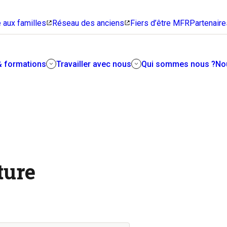
 aux familles
Réseau des anciens
Fiers d’être MFR
Partenaire
& formations
Travailler avec nous
Qui sommes nous ?
No
Rejoindre les MFR
Trouver sa voie
Mener les autres sur le chemin
Notre modèle associatif vous
de la réussite, voilà un beau
n
intrigue ? Venez l’explorer en
métier !
ture
détail avec nous.