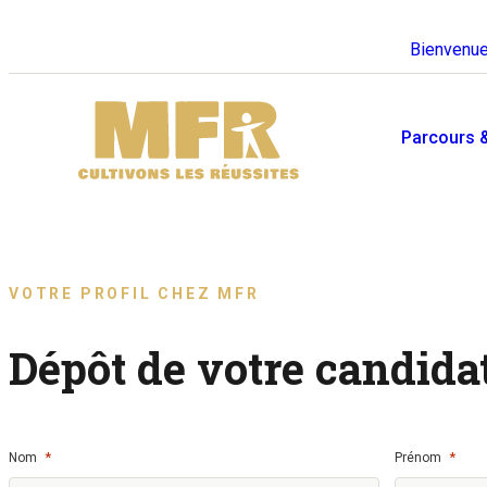
Bienvenue
Parcours 
Toutes nos offres
Se former en MFR
d'emploi
VOTRE PROFIL CHEZ MFR
Vous avez besoin d’un coup de
Envie de venir travailler en MFR
pouce pour trouver votre formatio
? Découvrez nos offres ici.
Dépôt de votre candida
? C’est par ici.
*
*
Nom
Prénom