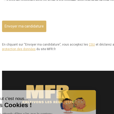
Il vous est possible d’avoir un accès à vos données, ainsi que de les rectifier, ou 
utilisation. Par ailleurs, vous disposez d’un droit d’opposition à cette utilisati
CAPTCHA
est aussi possible d’exercer votre droit à la portabilité de vos données.
Vous pouvez consulter le site de la CNIL.fr ou https://www.cnil.fr/fr/reglement
donnees/chapitre3#Section2 pour plus d’informations sur vos droits.
Vous pouvez exercer les droits ci-dessus présentés en contactant notre délégué
dpo@mfr.asso.fr
En cliquant sur “Envoyer ma candidature”, vous acceptez les
CGU
et déclarez a
protection des données
du site MFR.fr
Enfin, si vous estimez que vos droits informatiques et libertés ne sont pas re
la CNIL.