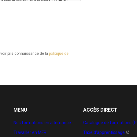
d’exercer votre droit à la limitation de leur
on et d’effacement de ces informations. Il vous
-europeen-protection-
 à la protection des données à l’adresse
voir pris connaissance de la
politique de
spectés, vous pouvez adresser une réclamation à
MENU
ACCÈS DIRECT
Nos formations en alternance
Catalogue de formations (P
Travailler en MFR
Taxe d'apprentissage